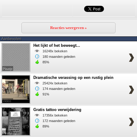
Reacties weergeven »
Aanbevolen
Het lijkt of het beweegt...
16248x bekeken
180 maanden geleden
85%
Plaatje
Dramatische verassing op een rustig plein
25424x bekeken
174 maanden geleden
91%
Video
Gratis tattoo verwijdering
17356x bekeken
172 maanden geleden
89%
Plaatje