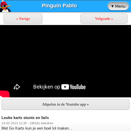
Pinguin Pablo
« Vorige
Volgende »
Afspelen in de Youtube app »
Leuke karts stunts en fails
14-02-2013 21:30 - 19616x bekeken
Met Go Karts kun je een boel lol maken...