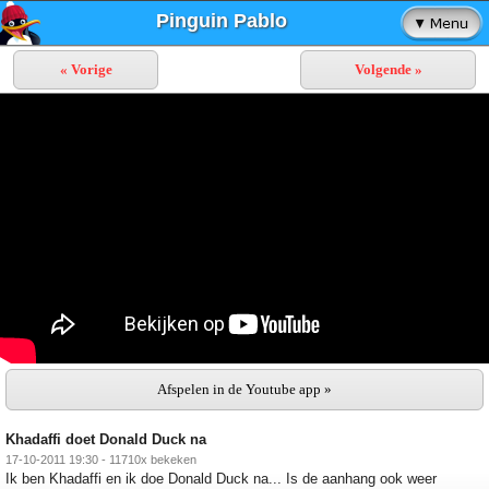
Pinguin Pablo
« Vorige
Volgende »
Afspelen in de Youtube app »
Khadaffi doet Donald Duck na
17-10-2011 19:30 - 11710x bekeken
Ik ben Khadaffi en ik doe Donald Duck na... Is de aanhang ook weer