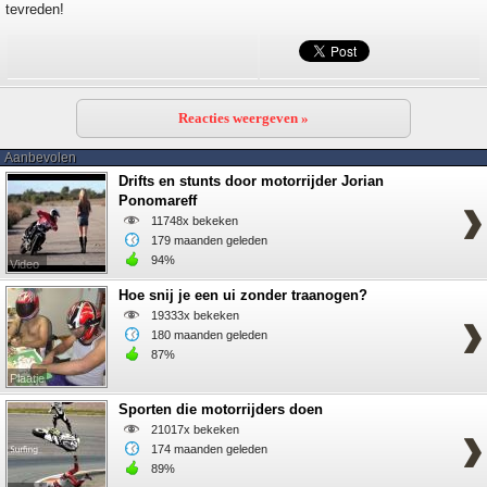
tevreden!
Reacties weergeven »
Aanbevolen
Drifts en stunts door motorrijder Jorian
Ponomareff
11748x bekeken
179 maanden geleden
94%
Video
Hoe snij je een ui zonder traanogen?
19333x bekeken
180 maanden geleden
87%
Plaatje
Sporten die motorrijders doen
21017x bekeken
174 maanden geleden
89%