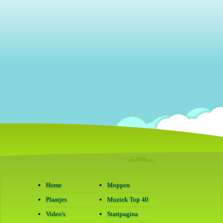
Home
Moppen
Plaatjes
Muziek Top 40
Video's
Startpagina