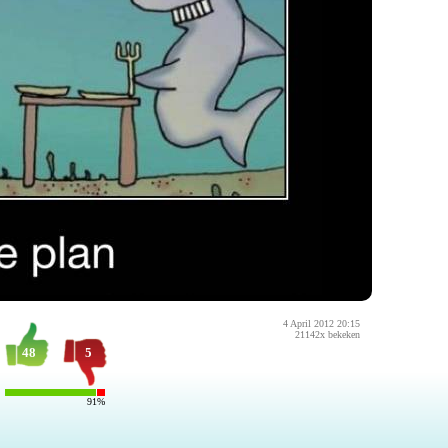
4 April 2012 20:15
21142x bekeken
48
5
91%