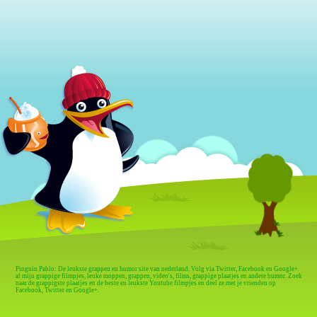
Pinguin Pablo: De leukste grappen en humor site van nederland. Volg via Twitter, Facebook en Google+
al mijn grappige filmpjes, leuke moppen, grappen, video's, films, grappige plaatjes en andere humor. Zoek
naar de grappigste plaatjes en de beste en leukste Youtube filmpjes en deel ze met je vrienden op
Facebook, Twitter en Google+.