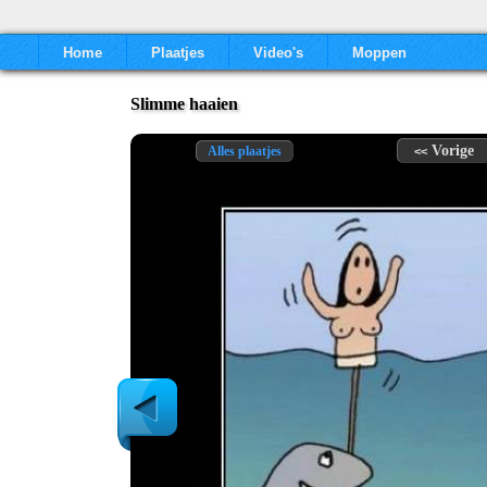
Home
Plaatjes
Video's
Moppen
Slimme haaien
Vorige
Alles plaatjes
<<