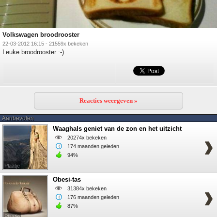
Volkswagen broodrooster
22-03-2012 16:15 - 21559x bekeken
Leuke broodrooster :-)
Reacties weergeven »
Aanbevolen
Waaghals geniet van de zon en het uitzicht
20274x bekeken
174 maanden geleden
94%
Plaatje
Obesi-tas
31384x bekeken
176 maanden geleden
87%
Plaatje