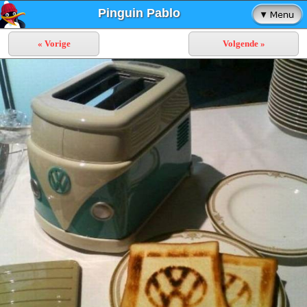
Pinguin Pablo
« Vorige
Volgende »