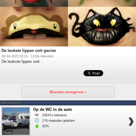
De leukste lippen ooit gezien
30-04-2023 20:15 - 1233x bekeken
De leukste lippen ooit...
Reacties weergeven »
Aanbevolen
Op de WC in de auto
23547x bekeken
176 maanden geleden
92%
Plaatje