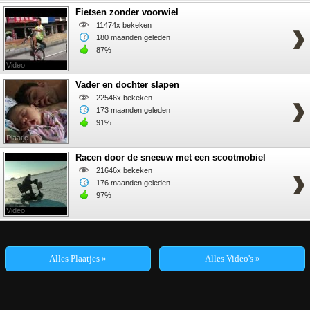
Fietsen zonder voorwiel
11474x bekeken
180 maanden geleden
87%
Video
Vader en dochter slapen
22546x bekeken
173 maanden geleden
91%
Plaatje
Racen door de sneeuw met een scootmobiel
21646x bekeken
176 maanden geleden
97%
Video
Alles Plaatjes »
Alles Video's »