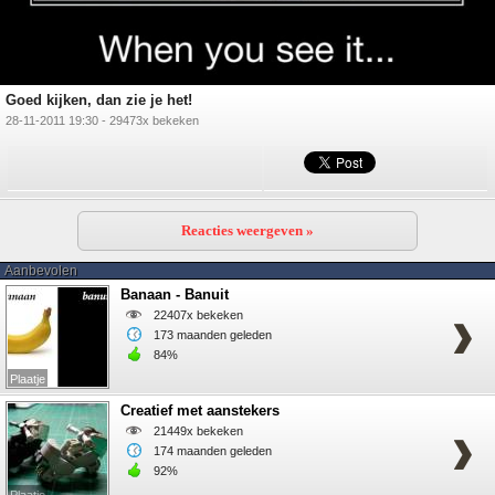
Goed kijken, dan zie je het!
28-11-2011 19:30 - 29473x bekeken
Reacties weergeven »
Aanbevolen
Banaan - Banuit
22407x bekeken
173 maanden geleden
84%
Plaatje
Creatief met aanstekers
21449x bekeken
174 maanden geleden
92%