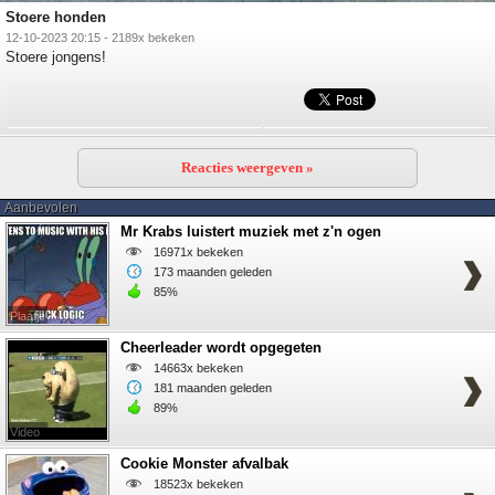
Stoere honden
12-10-2023 20:15 - 2189x bekeken
Stoere jongens!
Reacties weergeven »
Aanbevolen
Mr Krabs luistert muziek met z'n ogen
16971x bekeken
173 maanden geleden
85%
Plaatje
Cheerleader wordt opgegeten
14663x bekeken
181 maanden geleden
89%
Video
Cookie Monster afvalbak
18523x bekeken