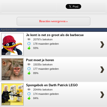
Reacties weergeven »
Aanbevolen
Je kont is net zo groot als de barbecue
20797x bekeken
178 maanden geleden
93%
Mop
Psst moet je horen
15035x bekeken
177 maanden geleden
89%
Plaatje
Spongebob en Darth Patrick LEGO
20444x bekeken
174 maanden geleden
84%
Plaatje