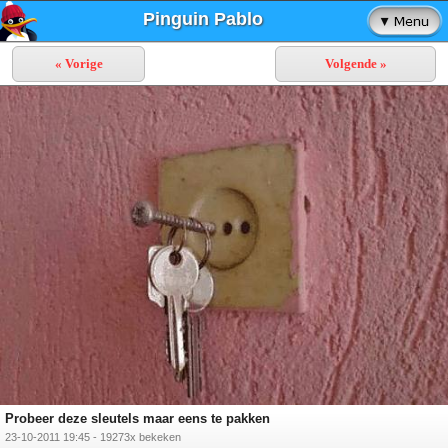
Pinguin Pablo
« Vorige
Volgende »
Probeer deze sleutels maar eens te pakken
23-10-2011 19:45 - 19273x bekeken