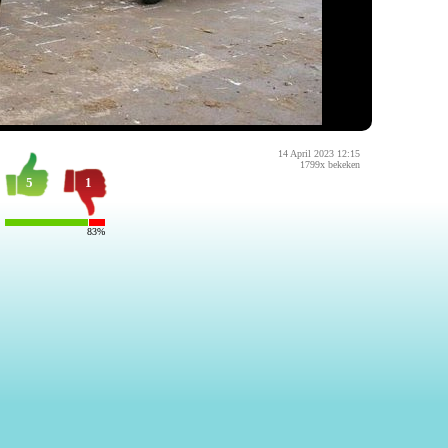
14 April 2023 12:15
1799x bekeken
5
1
83%