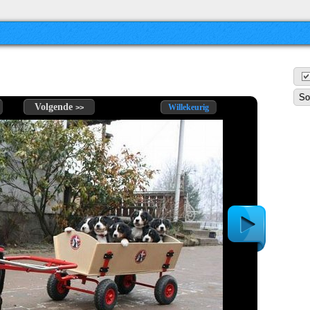
Volgende
Willekeurig
>>