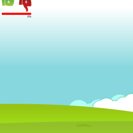
0
0
0%