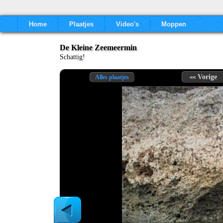
Home
Plaatjes
Video's
Moppen
De Kleine Zeemeermin
Schattig!
Vorige
Alles plaatjes
<<