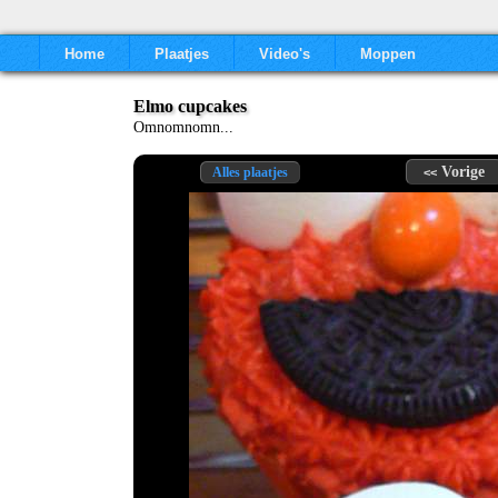
Home
Plaatjes
Video's
Moppen
Elmo cupcakes
Omnomnomn...
Vorige
Alles plaatjes
<<