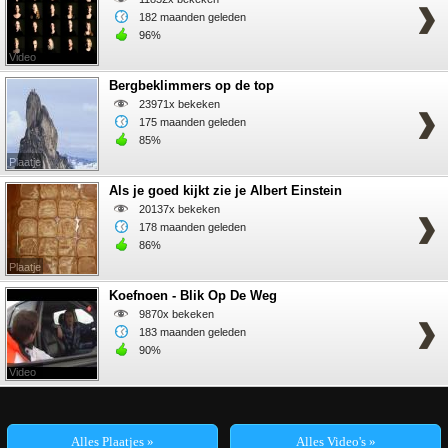
182 maanden geleden
96%
Video
Bergbeklimmers op de top
23971x bekeken
175 maanden geleden
85%
Plaatje
Als je goed kijkt zie je Albert Einstein
20137x bekeken
178 maanden geleden
86%
Plaatje
Koefnoen - Blik Op De Weg
9870x bekeken
183 maanden geleden
90%
Video
Alles Plaatjes »
Alles Video's »