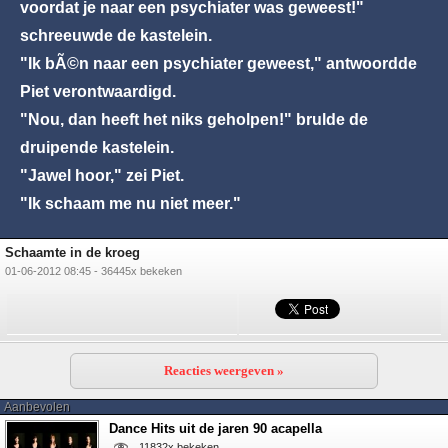
voordat je naar een psychiater was geweest!"
schreeuwde de kastelein.
"Ik bÃ©n naar een psychiater geweest," antwoordde
Piet verontwaardigd.
"Nou, dan heeft het niks geholpen!" brulde de
druipende kastelein.
"Jawel hoor," zei Piet.
"Ik schaam me nu niet meer."
Schaamte in de kroeg
01-06-2012 08:45 - 36445x bekeken
Reacties weergeven »
Aanbevolen
Dance Hits uit de jaren 90 acapella
11832x bekeken